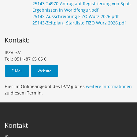
25143-24970-Antrag auf Registrierung von Spat-
Ergebnissen in Worldfengur.pdf
25143-Ausschreibung FIZO Wurz 2026.pdf
25143-Zeitplan_ Startliste FIZO Wurz 2026.pdf
Kontakt:
IPZV e.V.
Tel.: 0511-87 65 65 0
E-Mail
Website
Hier im Onlineangebot des IPZV gibt es
weitere Informationen
zu diesem Termin.
Kontakt