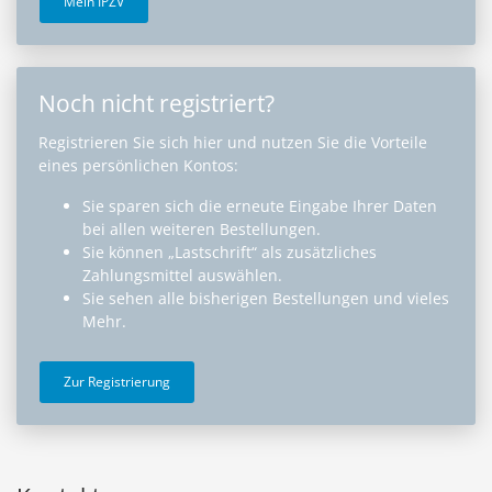
Mein IPZV
Noch nicht registriert?
Registrieren Sie sich hier und nutzen Sie die Vorteile
eines persönlichen Kontos:
Sie sparen sich die erneute Eingabe Ihrer Daten
bei allen weiteren Bestellungen.
Sie können „Lastschrift“ als zusätzliches
Zahlungsmittel auswählen.
Sie sehen alle bisherigen Bestellungen und vieles
Mehr.
Zur Registrierung