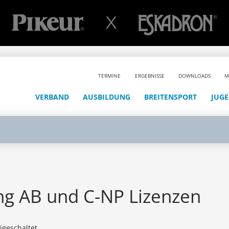
TERMINE
ERGEBNISSE
DOWNLOADS
M
VERBAND
AUSBILDUNG
BREITENSPORT
JUG
ng AB und C-NP Lizenzen
geschaltet.