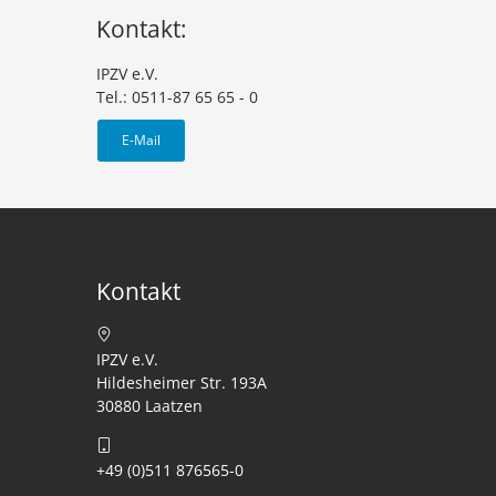
Kontakt:
IPZV e.V.
Tel.: 0511-87 65 65 - 0
E-Mail
Kontakt
IPZV e.V.
Hildesheimer Str. 193A
30880 Laatzen
+49 (0)511 876565-0