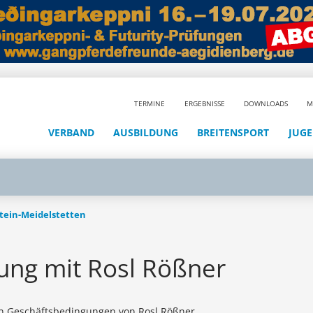
TERMINE
ERGEBNISSE
DOWNLOADS
M
VERBAND
AUSBILDUNG
BREITENSPORT
JUG
stein-Meidelstetten
rung mit Rosl Rößner
en Geschäftsbedingungen von Rosl Rößner.