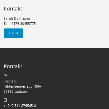
Kontakt:
Sarah Düllmann
Tel.: 0176 30455775
E-Mail
Kontakt
IPZV e.V.
Hildesheimer Str. 193A
30880 Laatzen
+49 (0)511 876565-0