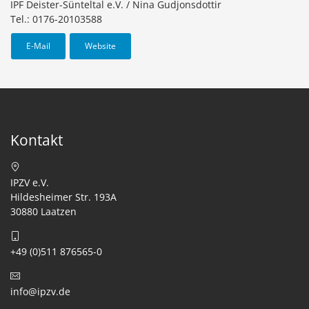
IPF Deister-Sünteltal e.V. / Nina Gudjonsdottir
Tel.: 0176-20103588
E-Mail
Website
Kontakt
IPZV e.V.
Hildesheimer Str. 193A
30880 Laatzen
+49 (0)511 876565-0
info@ipzv.de