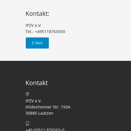
Kontakt:
IPZV e.V.
Tel.: +495118765650
E-Mail
Kontakt
IPZV e.V.
Hildesheimer Str. 193A
30880 Laatzen
+49 (0)511 876565-0