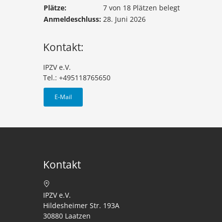
Plätze:
7 von 18 Plätzen belegt
Anmeldeschluss:
28. Juni 2026
Kontakt:
IPZV e.V.
Tel.: +495118765650
E-Mail
Kontakt
IPZV e.V.
Hildesheimer Str. 193A
30880 Laatzen