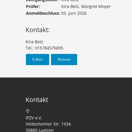
Prüfer:
Kira Betz, Margret Moyer
Anmeldeschluss:
03. Juni 2026
Kontakt:
Kira Betz
Tel.: 015784576895
E-Mail
Website
Kontakt
IPZV e.V.
Hildesheimer Str. 193A
30880 Laatzen