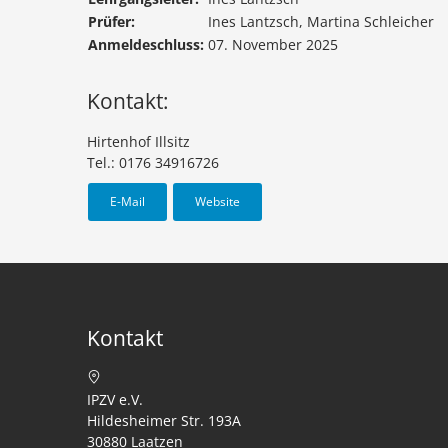
Prüfer:
Ines Lantzsch, Martina Schleicher
Anmeldeschluss:
07. November 2025
Kontakt:
Hirtenhof Illsitz
Tel.: 0176 34916726
E-Mail
Website
Kontakt
IPZV e.V.
Hildesheimer Str. 193A
30880 Laatzen