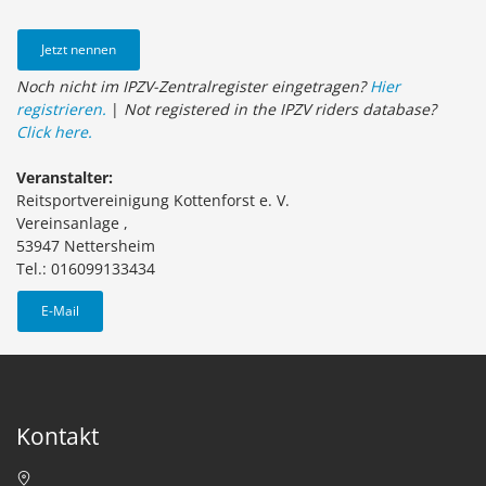
Jetzt nennen
Noch nicht im IPZV-Zentralregister eingetragen?
Hier
registrieren.
|
Not registered in the IPZV riders database?
Click here.
Veranstalter:
Reitsportvereinigung Kottenforst e. V.
Vereinsanlage ,
53947 Nettersheim
Tel.: 016099133434
E-Mail
Kontakt