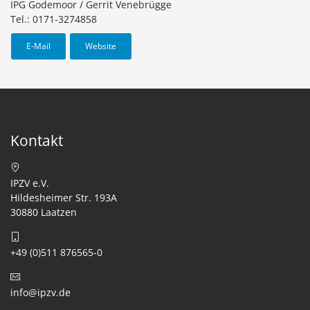
IPG Godemoor / Gerrit Venebrügge
Tel.: 0171-3274858
E-Mail
Website
Kontakt
IPZV e.V.
Hildesheimer Str. 193A
30880 Laatzen
+49 (0)511 876565-0
info@ipzv.de