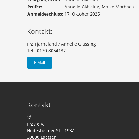
Prüfer:
Annelie Glässing, Maike Morbach
Anmeldeschluss:
17. Oktober 2025
Kontakt:
IPZ Tjarnaland / Annelie Glässing
Tel.: 0170-8054137
E-Mail
Kontakt
IPZV e.V.
Hildesheimer Str. 193A
30880 Laatzen