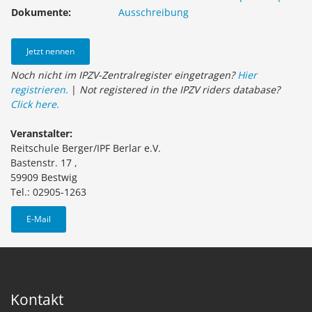
Dokumente:
Ausschreibung
Jetzt nennen
Noch nicht im IPZV-Zentralregister eingetragen?
Hier
registrieren.
|
Not registered in the IPZV riders database?
Click here.
Veranstalter:
Reitschule Berger/IPF Berlar e.V.
Bastenstr. 17 ,
59909 Bestwig
Tel.: 02905-1263
E-Mail
Kontakt