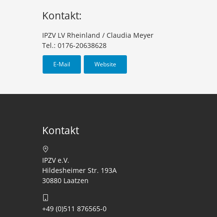
Kontakt:
IPZV LV Rheinland / Claudia Meyer
Tel.: 0176-20638628
E-Mail
Website
Kontakt
IPZV e.V.
Hildesheimer Str. 193A
30880 Laatzen
+49 (0)511 876565-0