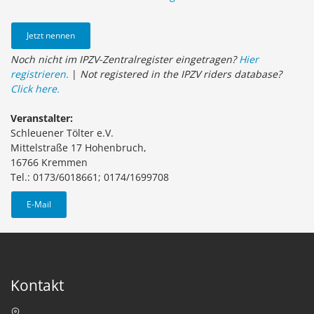
Jetzt nennen
Noch nicht im IPZV-Zentralregister eingetragen?
Hier
registrieren.
|
Not registered in the IPZV riders database?
Click here.
Veranstalter:
Schleuener Tölter e.V.
Mittelstraße 17 Hohenbruch,
16766 Kremmen
Tel.: 0173/6018661; 0174/1699708
E-Mail
Kontakt