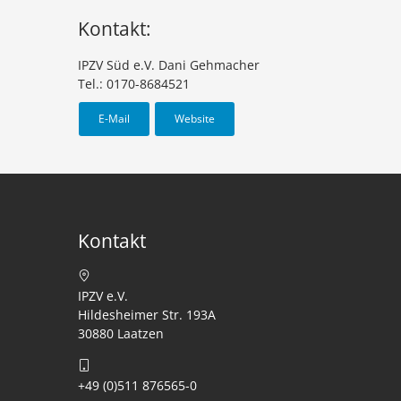
Kontakt:
IPZV Süd e.V. Dani Gehmacher
Tel.: 0170-8684521
E-Mail
Website
Kontakt
IPZV e.V.
Hildesheimer Str. 193A
30880 Laatzen
+49 (0)511 876565-0