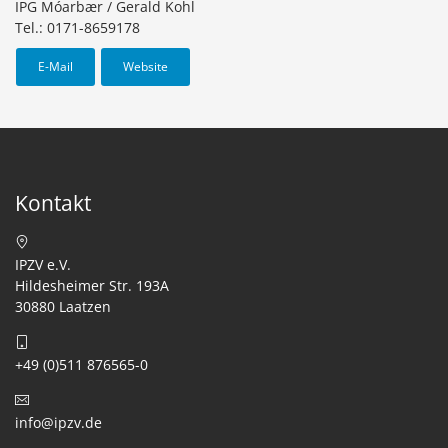
IPG Móarbær / Gerald Kohl
Tel.: 0171-8659178
E-Mail
Website
Kontakt
IPZV e.V.
Hildesheimer Str. 193A
30880 Laatzen
+49 (0)511 876565-0
info@ipzv.de