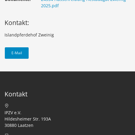
2025.pdf
Kontakt:
Islandpferdehof Zweinig
E-Mail
Kontakt
IPZV e.V.
Hildesheimer Str. 193A
30880 Laatzen