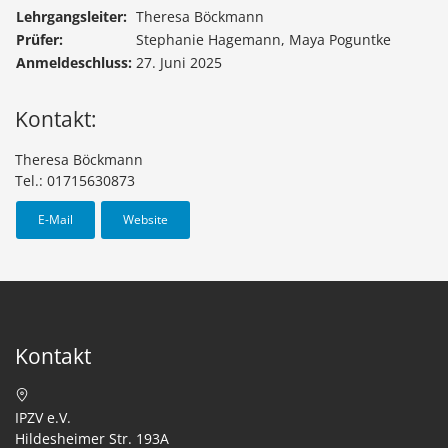
Lehrgangsleiter:
Theresa Böckmann
Prüfer:
Stephanie Hagemann, Maya Poguntke
Anmeldeschluss:
27. Juni 2025
Kontakt:
Theresa Böckmann
Tel.: 01715630873
E-Mail
Website
Kontakt
IPZV e.V.
Hildesheimer Str. 193A