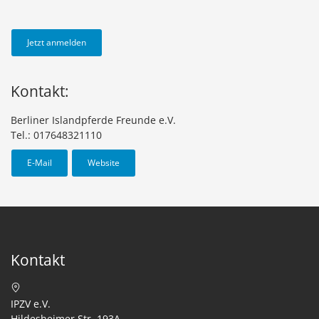
Jetzt anmelden
Kontakt:
Berliner Islandpferde Freunde e.V.
Tel.: 017648321110
E-Mail
Website
Kontakt
IPZV e.V.
Hildesheimer Str. 193A