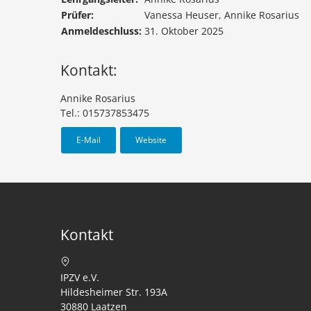
Prüfer:
Vanessa Heuser, Annike Rosarius
Anmeldeschluss:
31. Oktober 2025
Kontakt:
Annike Rosarius
Tel.: 015737853475
E-Mail
Website
Kontakt
IPZV e.V.
Hildesheimer Str. 193A
30880 Laatzen