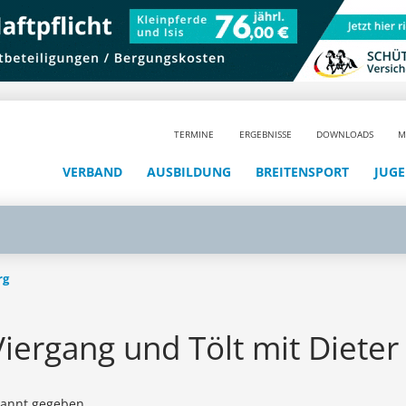
TERMINE
ERGEBNISSE
DOWNLOADS
M
VERBAND
AUSBILDUNG
BREITENSPORT
JUG
rg
 Viergang und Tölt mit Diete
kannt gegeben