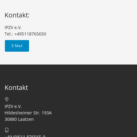
Kontakt:
IPZV e.V.
Tel.: +495118765650
E-Mail
Kontakt
IPZV e.V.
Hildesheimer Str. 193A
30880 Laatzen
+49 (0)511 876565-0