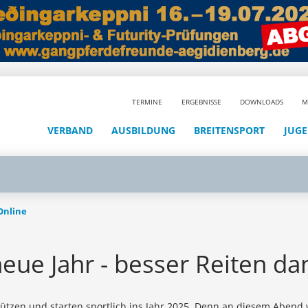
TERMINE
ERGEBNISSE
DOWNLOADS
M
VERBAND
AUSBILDUNG
BREITENSPORT
JUG
 Online
eue Jahr - besser Reiten da
ützen und starten sportlich ins Jahr 2025. Denn an diesem Abend 