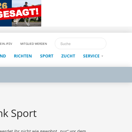
EIN.IPZV
MITGLIED WERDEN
END
RICHTEN
SPORT
ZUCHT
SERVICE
nk Sport
werdet ihr nicht wie gewohnt „nur“ vor dem