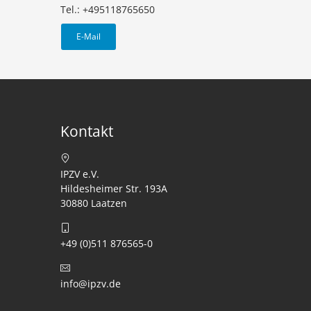
Tel.: +495118765650
E-Mail
Kontakt
IPZV e.V.
Hildesheimer Str. 193A
30880 Laatzen
+49 (0)511 876565-0
info@ipzv.de