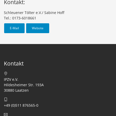
Kontakt:
Schleuener Tölter e.V./ Sabine Hoff
Tel.: 0173-6018661
E-Mail
Website
Kontakt
IPZV e.V.
Hildesheimer Str. 193A
30880 Laatzen
+49 (0)511 876565-0