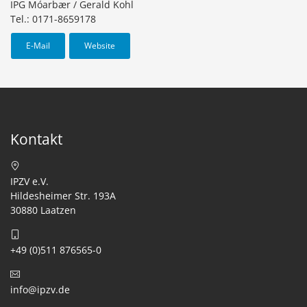
IPG Móarbær / Gerald Kohl
Tel.: 0171-8659178
E-Mail
Website
Kontakt
IPZV e.V.
Hildesheimer Str. 193A
30880 Laatzen
+49 (0)511 876565-0
info@ipzv.de