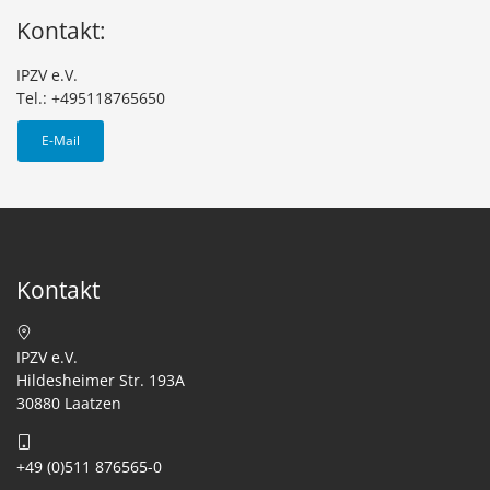
Kontakt:
IPZV e.V.
Tel.: +495118765650
E-Mail
Kontakt
IPZV e.V.
Hildesheimer Str. 193A
30880 Laatzen
+49 (0)511 876565-0