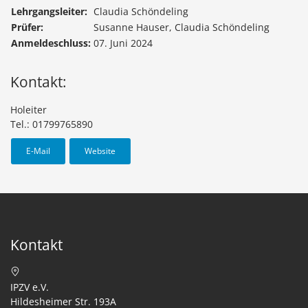
Lehrgangsleiter:
Claudia Schöndeling
Prüfer:
Susanne Hauser, Claudia Schöndeling
Anmeldeschluss:
07. Juni 2024
Kontakt:
Holeiter
Tel.: 01799765890
E-Mail
Website
Kontakt
IPZV e.V.
Hildesheimer Str. 193A