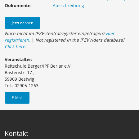
Dokumente:
Ausschreibung
Jetzt nennen
Noch nicht im IPZV-Zentralregister eingetragen?
Hier
registrieren.
|
Not registered in the IPZV riders database?
Click here.
Veranstalter:
Reitschule Berger/IPF Berlar e.V.
Bastenstr. 17 ,
59909 Bestwig
Tel.: 02905-1263
E-Mail
Kontakt