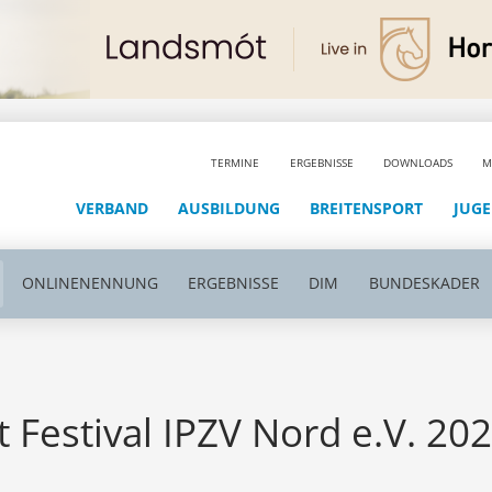
TERMINE
ERGEBNISSE
DOWNLOADS
M
VERBAND
AUSBILDUNG
BREITENSPORT
JUG
ONLINENENNUNG
ERGEBNISSE
DIM
BUNDESKADER
 Festival IPZV Nord e.V. 20