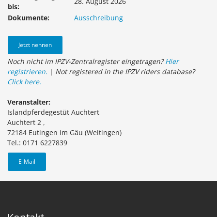
28. August 2026
bis:
Dokumente:
Ausschreibung
Jetzt nennen
Noch nicht im IPZV-Zentralregister eingetragen?
Hier
registrieren.
|
Not registered in the IPZV riders database?
Click here.
Veranstalter:
Islandpferdegestüt Auchtert
Auchtert 2 ,
72184 Eutingen im Gäu (Weitingen)
Tel.: 0171 6227839
E-Mail