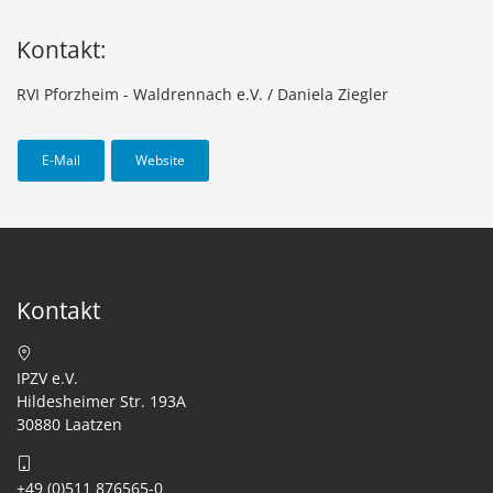
Kontakt:
RVI Pforzheim - Waldrennach e.V. / Daniela Ziegler
E-Mail
Website
Kontakt
IPZV e.V.
Hildesheimer Str. 193A
30880 Laatzen
+49 (0)511 876565-0