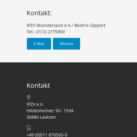
Kontakt:
IPZV Münsterland e.V./ Beatrix Gippert
Tel.: 0172-2775900
E-Mail
Website
Kontakt
IPZV e.V.
Hildesheimer Str. 193A
30880 Laatzen
+49 (0)511 876565-0