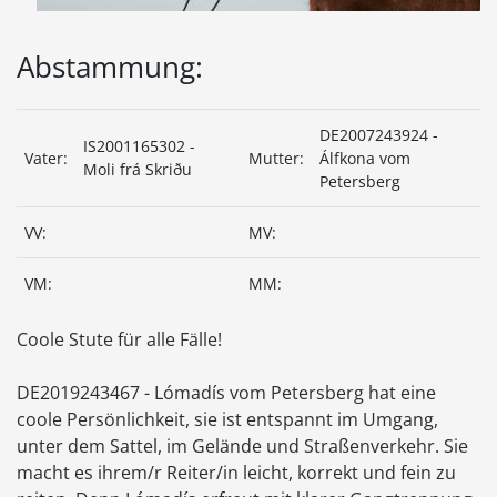
Abstammung:
DE2007243924 -
IS2001165302 -
Vater:
Mutter:
Álfkona vom
Moli frá Skriðu
Petersberg
VV:
MV:
VM:
MM:
Coole Stute für alle Fälle!
DE2019243467 - Lómadís vom Petersberg hat eine
coole Persönlichkeit, sie ist entspannt im Umgang,
unter dem Sattel, im Gelände und Straßenverkehr. Sie
macht es ihrem/r Reiter/in leicht, korrekt und fein zu