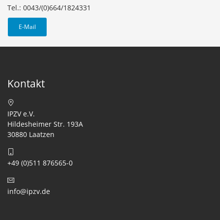
Tel.: 0043/(0)664/1824331
E-Mail
Kontakt
IPZV e.V.
Hildesheimer Str. 193A
30880 Laatzen
+49 (0)511 876565-0
info@ipzv.de