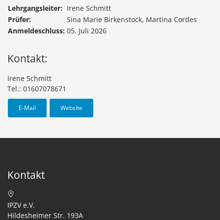
Lehrgangsleiter:
Irene Schmitt
Prüfer:
Sina Marie Birkenstock, Martina Cordes
Anmeldeschluss:
05. Juli 2026
Kontakt:
Irene Schmitt
Tel.: 01607078671
E-Mail
Website
Kontakt
IPZV e.V.
Hildesheimer Str. 193A