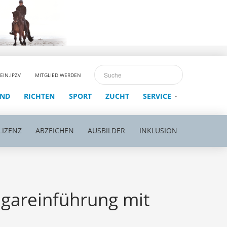
EIN.IPZV
MITGLIED WERDEN
END
RICHTEN
SPORT
ZUCHT
SERVICE
LIZENZ
ABZEICHEN
AUSBILDER
INKLUSION
agareinführung mit