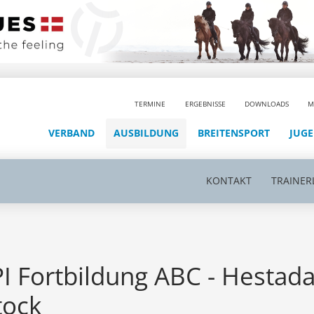
TERMINE
ERGEBNISSE
DOWNLOADS
M
VERBAND
AUSBILDUNG
BREITENSPORT
JUG
KONTAKT
TRAINER
PI Fortbildung ABC - Hestad
tock