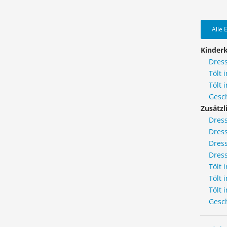
Alle 
Kinderk
Dress
Tölt 
Tölt 
Gesch
Zusätzl
Dres
Dress
Dress
Dress
Tölt 
Tölt 
Tölt 
Gesch