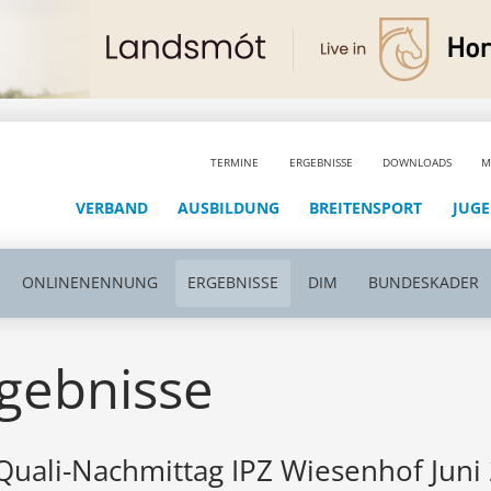
TERMINE
ERGEBNISSE
DOWNLOADS
M
VERBAND
AUSBILDUNG
BREITENSPORT
JUG
ONLINENENNUNG
ERGEBNISSE
DIM
BUNDESKADER
gebnisse
Quali-Nachmittag IPZ Wiesenhof Juni