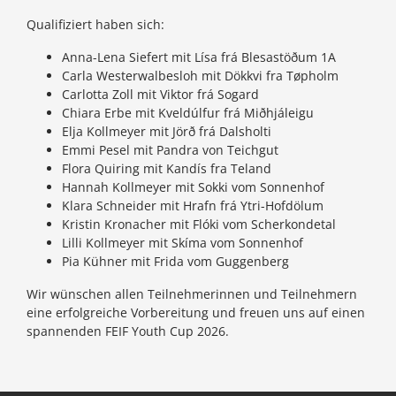
Qualifiziert haben sich:
Anna-Lena Siefert mit Lísa frá Blesastöðum 1A
Carla Westerwalbesloh mit Dökkvi fra Tøpholm
Carlotta Zoll mit Viktor frá Sogard
Chiara Erbe mit Kveldúlfur frá Miðhjáleigu
Elja Kollmeyer mit Jörð frá Dalsholti
Emmi Pesel mit Pandra von Teichgut
Flora Quiring mit Kandís fra Teland
Hannah Kollmeyer mit Sokki vom Sonnenhof
Klara Schneider mit Hrafn frá Ytri-Hofdölum
Kristin Kronacher mit Flóki vom Scherkondetal
Lilli Kollmeyer mit Skíma vom Sonnenhof
Pia Kühner mit Frida vom Guggenberg
Wir wünschen allen Teilnehmerinnen und Teilnehmern
eine erfolgreiche Vorbereitung und freuen uns auf einen
spannenden FEIF Youth Cup 2026.