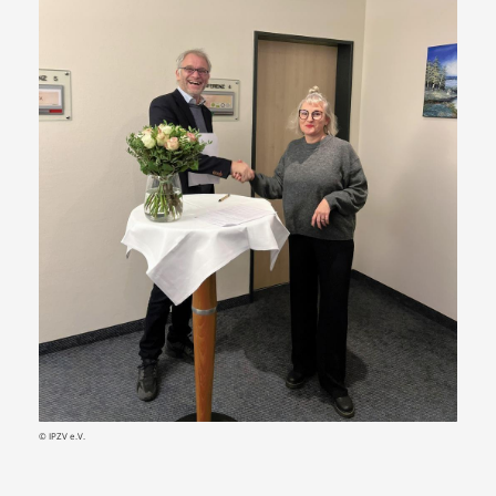
© IPZV e.V.